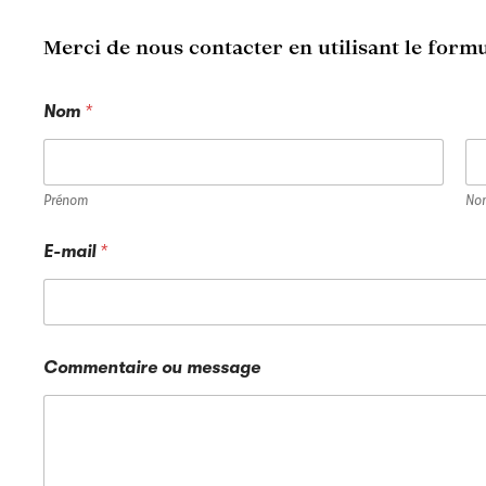
Merci de nous contacter en utilisant le formu
Nom
*
Prénom
No
E-mail
*
N
Commentaire ou message
o
m
N
o
m
o