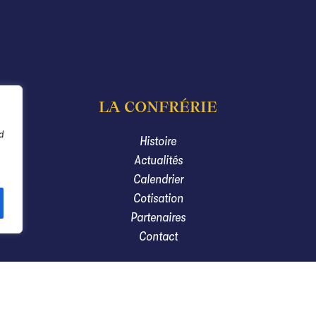
LA CONFRÉRIE
d
Histoire
Actualités
Calendrier
Cotisation
Partenaires
Contact
© 2025 Rubiliaco Vinorum |
Mentions légales
| Création Monique Verdot