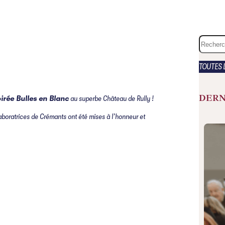
S
e
a
TOUTES 
r
c
DERN
irée Bulles en Blanc
au superbe Château de Rully !
h
laboratrices de Crémants ont été mises à l’honneur et