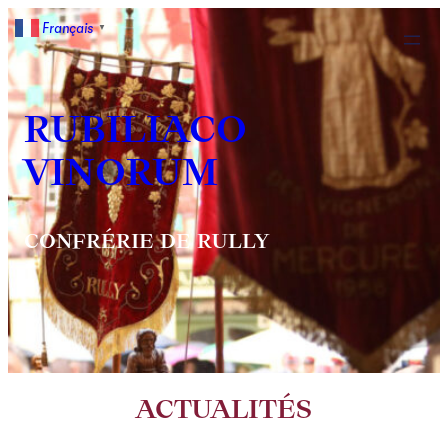
Français
▼
RUBILIACO
VINORUM
CONFRÉRIE DE RULLY
ACTUALITÉS