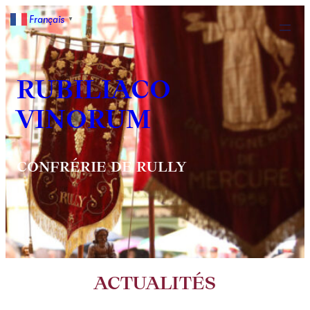
Français
▼
RUBILIACO
VINORUM
CONFRÉRIE DE RULLY
ACTUALITÉS